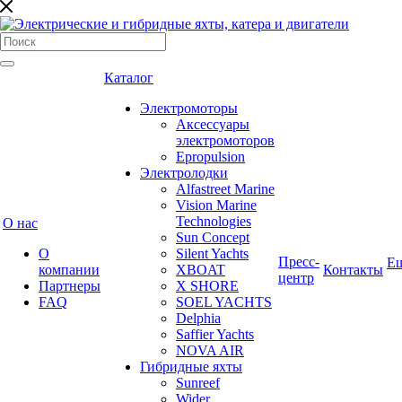
Каталог
Электромоторы
Аксессуары
электромоторов
Epropulsion
Электролодки
Alfastreet Marine
Vision Marine
Technologies
О нас
Sun Concept
О
Silent Yachts
Пресс-
Е
компании
XBOAT
Контакты
центр
Партнеры
X SHORE
FAQ
SOEL YACHTS
Delphia
Saffier Yachts
NOVA AIR
Гибридные яхты
Sunreef
Wider