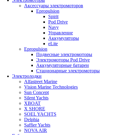
Электромоторы
Аксессуары электромоторов
Epropulsion
Spirit
Pod Drive
Navy
Управление
Аккумуляторы
eLite
Epropulsion
Подвесные электромоторы
Электромоторы Pod Drive
Аккумуляторные батареи
Стационарные электромоторы
Электролодки
Alfastreet Marine
Vision Marine Technologies
Sun Concept
Silent Yachts
XBOAT
X SHORE
SOEL YACHTS
Delphia
Saffier Yachts
NOVA AIR