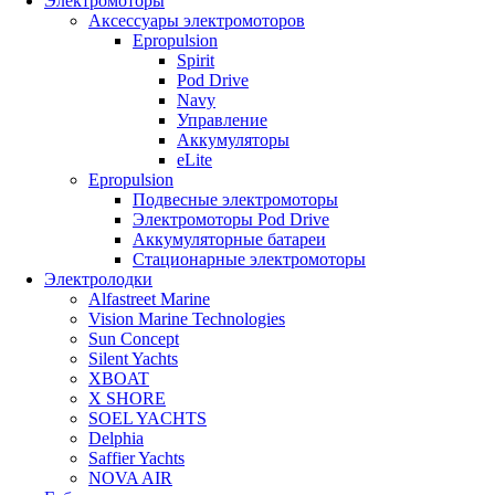
Электромоторы
Аксессуары электромоторов
Epropulsion
Spirit
Pod Drive
Navy
Управление
Аккумуляторы
eLite
Epropulsion
Подвесные электромоторы
Электромоторы Pod Drive
Аккумуляторные батареи
Стационарные электромоторы
Электролодки
Alfastreet Marine
Vision Marine Technologies
Sun Concept
Silent Yachts
XBOAT
X SHORE
SOEL YACHTS
Delphia
Saffier Yachts
NOVA AIR