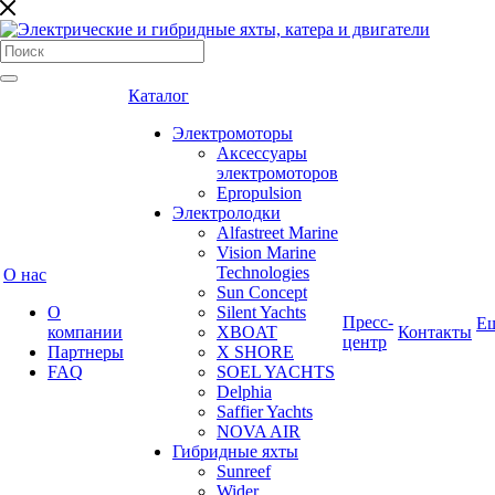
Каталог
Электромоторы
Аксессуары
электромоторов
Epropulsion
Электролодки
Alfastreet Marine
Vision Marine
Technologies
О нас
Sun Concept
О
Silent Yachts
Пресс-
Е
компании
XBOAT
Контакты
центр
Партнеры
X SHORE
FAQ
SOEL YACHTS
Delphia
Saffier Yachts
NOVA AIR
Гибридные яхты
Sunreef
Wider