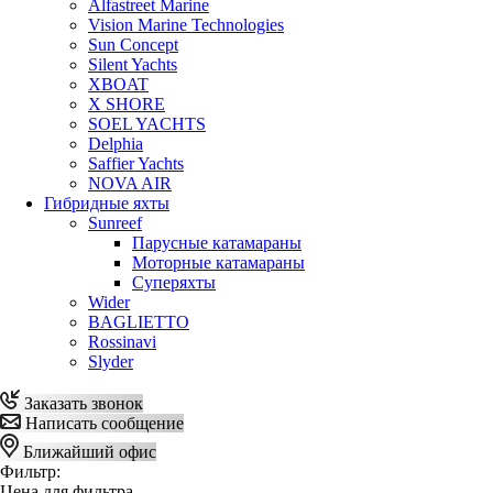
Alfastreet Marine
Vision Marine Technologies
Sun Concept
Silent Yachts
XBOAT
X SHORE
SOEL YACHTS
Delphia
Saffier Yachts
NOVA AIR
Гибридные яхты
Sunreef
Парусные катамараны
Моторные катамараны
Суперяхты
Wider
BAGLIETTO
Rossinavi
Slyder
Заказать звонок
Написать сообщение
Ближайший офис
Фильтр:
Цена для фильтра