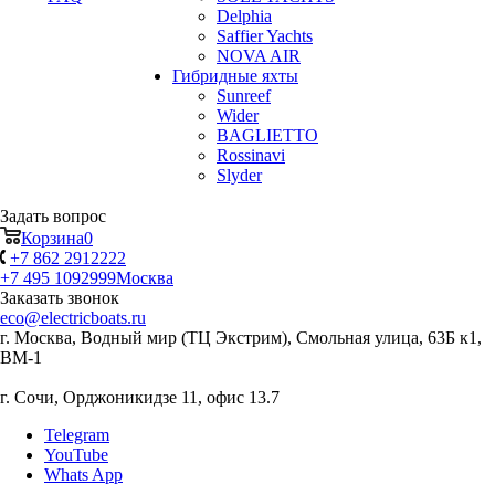
Delphia
Saffier Yachts
NOVA AIR
Гибридные яхты
Sunreef
Wider
BAGLIETTO
Rossinavi
Slyder
Задать вопрос
Корзина
0
+7 862 2912222
+7 495 1092999
Москва
Заказать звонок
eco@electricboats.ru
г. Москва, Водный мир (ТЦ Экстрим), Смольная улица, 63Б к1,
ВМ-1
г. Сочи, Орджоникидзе 11, офис 13.7
Telegram
YouTube
Whats App