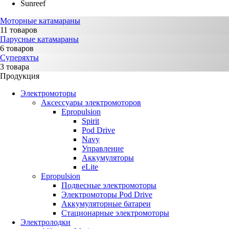
Sunreef
Моторные катамараны
11 товаров
Парусные катамараны
6 товаров
Суперяхты
3 товара
Продукция
Электромоторы
Аксессуары электромоторов
Epropulsion
Spirit
Pod Drive
Navy
Управление
Аккумуляторы
eLite
Epropulsion
Подвесные электромоторы
Электромоторы Pod Drive
Аккумуляторные батареи
Стационарные электромоторы
Электролодки