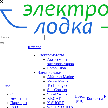
Каталог
Электромоторы
Аксессуары
электромоторов
Epropulsion
Электролодки
Alfastreet Marine
Vision Marine
Technologies
О нас
Sun Concept
О
Silent Yachts
Пресс-
Е
компании
XBOAT
Контакты
центр
Партнеры
X SHORE
FAQ
SOEL YACHTS